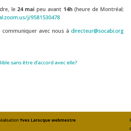
ndre, le
24 mai
peu avant
14h
(heure de Montréal;
val.zoom.us/j/9581530478
s à communiquer avec nous à
directeur@socabi.org
Réalisation
Yves Larocque webmestre